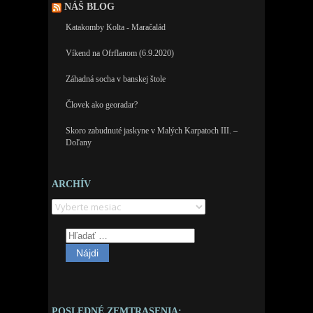
NÁŠ BLOG
Katakomby Kolta - Maračalád
Víkend na Ofrflanom (6.9.2020)
Záhadná socha v banskej štole
Človek ako georadar?
Skoro zabudnuté jaskyne v Malých Karpatoch III. –
Doľany
Archív
ARCHÍV
Hľadať:
POSLEDNÉ ZEMTRASENIA: