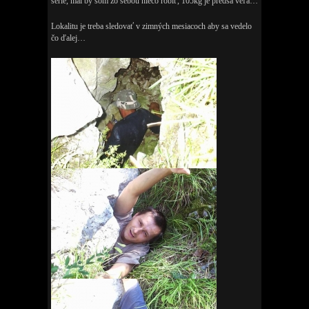
serie, mal by som zo sebou niečo robiť, 105kg je predsa veľa…
Lokalitu je treba sledovať v zimných mesiacoch aby sa vedelo
čo ďalej…