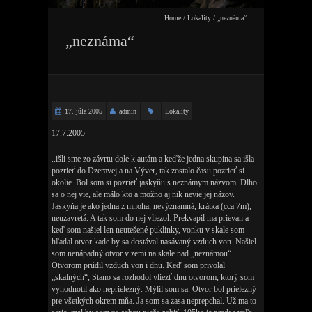
Home
/
Lokality
/
„neznáma“
„neznáma“
17. júla 2005
admin
Lokality
17.7.2005
..išli sme zo závrtu dole k autám a keďže jedna skupina sa išla
pozrieť do Dzeravej a na Výver, tak zostalo času pozrieť si
okolie. Bol som si pozrieť jaskyňu s neznámym názvom. Dlho
sa o nej vie, ale málo kto a možno aj nik nevie jej názov.
Jaskyňa je ako jedna z mnoha, nevýznamná, krátka (cca 7m),
neuzavretá. A tak som do nej vliezol. Prekvapil ma prievan a
keď som našiel len neutešené puklinky, vonku v skale som
hľadal otvor kade by sa dostával nasávaný vzduch von. Našiel
som nenápadný otvor v zemi na skale nad „neznámou“.
Otvorom prúdil vzduch von i dnu. Keď som privolal
„skalných“, Stano sa rozhodol vliezť dnu otvorom, ktorý som
vyhodnotil ako neprielezný. Mýlil som sa. Otvor bol prielezný
pre všetkých okrem mňa. Ja som sa zasa neprepchal. Už ma to